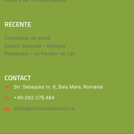
Politică de confidențialitate
RECENTE
Comunicat de presă
Școala Generală – Mainguy
Restaurant – Le Pavillon du Lac
CONTACT
Str. Sebeșului nr. 8, Baia Mare, Romania
+40-262-278.484
office@civilconstruction.ro