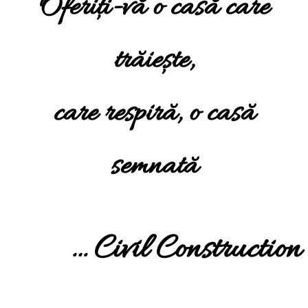
Oferiți-vă o casă care
trăiește,
care respiră, o casă
semnată
… Civil Construction