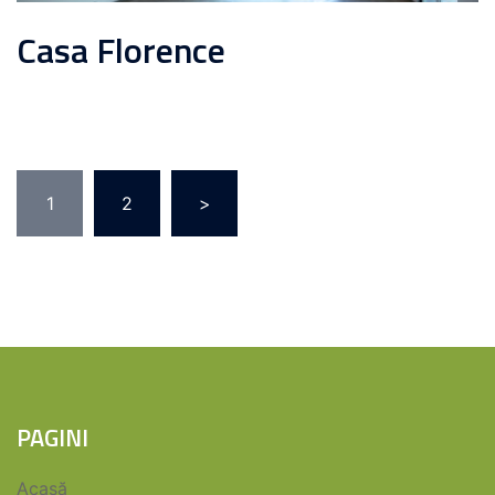
Casa Florence
Paginație
1
2
>
articole
PAGINI
Acasă