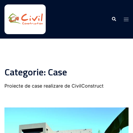
Sari
la
Caută
conținut
Com
men
Categorie:
Case
Proiecte de case realizare de CivilConstruct