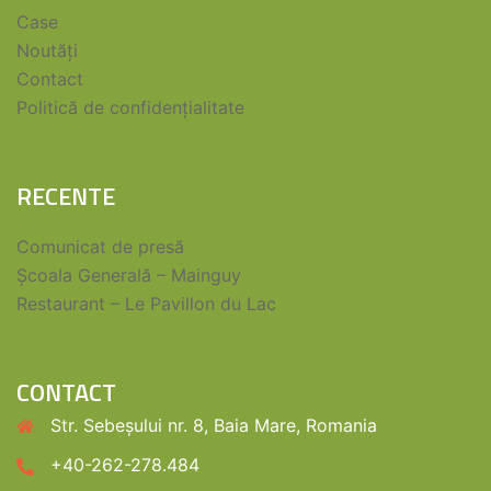
Case
Noutăți
Contact
Politică de confidențialitate
RECENTE
Comunicat de presă
Școala Generală – Mainguy
Restaurant – Le Pavillon du Lac
CONTACT
Str. Sebeșului nr. 8, Baia Mare, Romania
+40-262-278.484